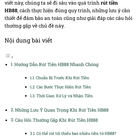
viết này, chúng ta sẽ đi sâu vào quá trình
rút tiền
HB88
, cách thực hiện đúng quy trình, những lưu ý cần
thiết để đảm bảo an toàn cũng như giải đáp các câu hỏi
thường gặp về chủ đề này.
Nội dung bài viết
Hướng Dẫn Rút Tiền HB88 Nhanh Chóng
Chuẩn Bị Trước Khi Rút Tiền
Các Bước Thực Hiện Rút Tiền
Thời Gian Xử Lý và Nhận Tiền
Những Lưu Ý Quan Trọng Khi Rút Tiền HB88
Câu Hỏi Thường Gặp Khi Rút Tiền HB88
Có thể rút tối thiểu bao nhiêu tiền từ HB88?