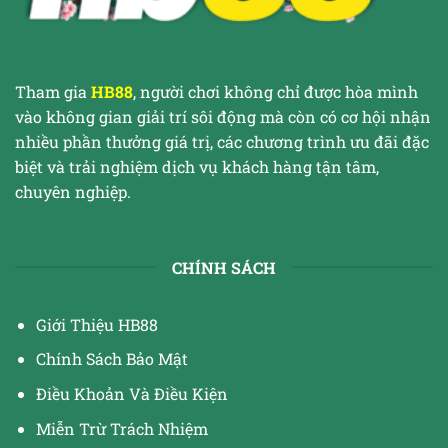
Tham gia
HB88
, người chơi không chỉ được hòa mình
vào không gian giải trí sôi động mà còn có cơ hội nhận
nhiều phần thưởng giá trị, các chương trình ưu đãi đặc
biệt và trải nghiệm dịch vụ khách hàng tận tâm,
chuyên nghiệp.
CHÍNH SÁCH
Giới Thiệu HB88
Chính Sách Bảo Mật
Điều Khoản Và Điều Kiện
Miễn Trừ Trách Nhiệm