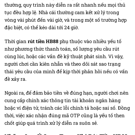
thường, quy trình này diễn ra rất nhanh nếu mọi thủ
tục đều hợp lệ. Nhà cái thường cam kết xử lý trong
vòng vài phút đến vài giờ, và trong một số trường hợp
đặc biệt, có thể kéo dài tới 24 giờ.
Thời gian
rút tiền HB88
phụ thuộc vào nhiều yếu tố
như phương thức thanh toán, số lượng yêu cầu rút
cùng lúc, hoặc các vấn đề kỹ thuật phát sinh. Vì vậy,
người chơi cần kiên nhẫn và theo dõi sát sao trạng
thái yêu cầu của mình để kịp thời phản hồi nếu có vấn
đề xảy ra.
Ngoài ra, để đảm bảo tiền về đúng hạn, người chơi nên
cung cấp chính xác thông tin tài khoản ngân hàng
hoặc ví điện tử, tránh các lỗi chính tả hoặc sai số. Đồng
thời, việc xác nhận đúng mã OTP cũng là yếu tố then
chốt giúp quá trình xử lý diễn ra suôn sẻ.