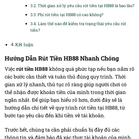
Thời gian xử lý yêu cầu rút tiền tại HB88 là bao lâu?
Phí rút tiền tại HB88 có cao không?
Làm thế nào để kiểm tra trạng thái yêu cầu rút
tiền?
Kết luận
Hướng Dẫn Rút Tiền HB88 Nhanh Chóng
Việc
rút tiền HB88
không quá phức tạp nếu bạn nắm rõ
các bước cần thiết và tuân thủ đúng quy trình. Thời
gian xử lý nhanh, thủ tục rõ ràng giúp người chơi có
thể nhận được khoản tiền của mình trong thời gian
ngắn nhất. Để giúp bạn hiểu rõ hơn, dưới đây sẽ là
hướng dẫn chi tiết về quy trình rút tiền tại HB88, từ
bước tạo yêu cầu đến khi tiền về tài khoản.
Trước hết, chúng ta cần phải chuẩn bị đầy đủ các
thông tin và đảm bảo đã xác thực tài khoản của mình