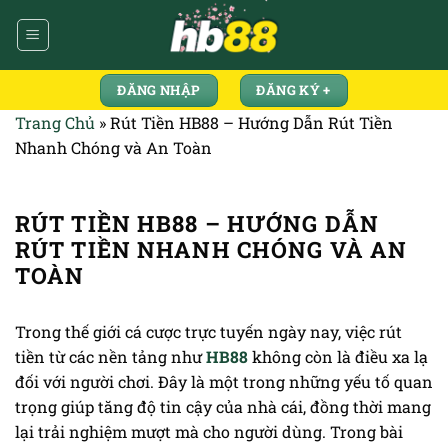
Bỏ
qua
nội
dung
ĐĂNG NHẬP
ĐĂNG KÝ +
Trang Chủ
»
Rút Tiền HB88 – Hướng Dẫn Rút Tiền
Nhanh Chóng và An Toàn
RÚT TIỀN HB88 – HƯỚNG DẪN
RÚT TIỀN NHANH CHÓNG VÀ AN
TOÀN
Trong thế giới cá cược trực tuyến ngày nay, việc rút
tiền từ các nền tảng như
HB88
không còn là điều xa lạ
đối với người chơi. Đây là một trong những yếu tố quan
trọng giúp tăng độ tin cậy của nhà cái, đồng thời mang
lại trải nghiệm mượt mà cho người dùng. Trong bài