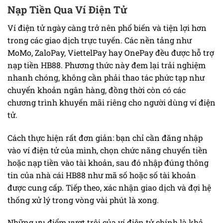
Nạp Tiền Qua Ví Điện Tử
Ví điện tử ngày càng trở nên phổ biến và tiện lợi hơn
trong các giao dịch trực tuyến. Các nền tảng như
MoMo, ZaloPay, ViettelPay hay OnePay đều được hỗ trợ
nạp tiền HB88. Phương thức này đem lại trải nghiệm
nhanh chóng, không cần phải thao tác phức tạp như
chuyển khoản ngân hàng, đồng thời còn có các
chương trình khuyến mãi riêng cho người dùng ví điện
tử.
Cách thực hiện rất đơn giản: bạn chỉ cần đăng nhập
vào ví điện tử của mình, chọn chức năng chuyển tiền
hoặc nạp tiền vào tài khoản, sau đó nhập đúng thông
tin của nhà cái HB88 như mã số hoặc số tài khoản
được cung cấp. Tiếp theo, xác nhận giao dịch và đợi hệ
thống xử lý trong vòng vài phút là xong.
Những ưu điểm vượt trội của ví điện tử chính là khả