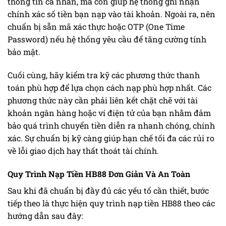
thông tin cá nhân, mà còn giúp hệ thống ghi nhận
chính xác số tiền bạn nạp vào tài khoản. Ngoài ra, nên
chuẩn bị sẵn mã xác thực hoặc OTP (One Time
Password) nếu hệ thống yêu cầu để tăng cường tính
bảo mật.
Cuối cùng, hãy kiểm tra kỹ các phương thức thanh
toán phù hợp để lựa chọn cách nạp phù hợp nhất. Các
phương thức này cần phải liên kết chặt chẽ với tài
khoản ngân hàng hoặc ví điện tử của bạn nhằm đảm
bảo quá trình chuyển tiền diễn ra nhanh chóng, chính
xác. Sự chuẩn bị kỹ càng giúp hạn chế tối đa các rủi ro
về lỗi giao dịch hay thất thoát tài chính.
Quy Trình Nạp Tiền HB88 Đơn Giản Và An Toàn
Sau khi đã chuẩn bị đầy đủ các yếu tố cần thiết, bước
tiếp theo là thực hiện quy trình nạp tiền HB88 theo các
hướng dẫn sau đây: