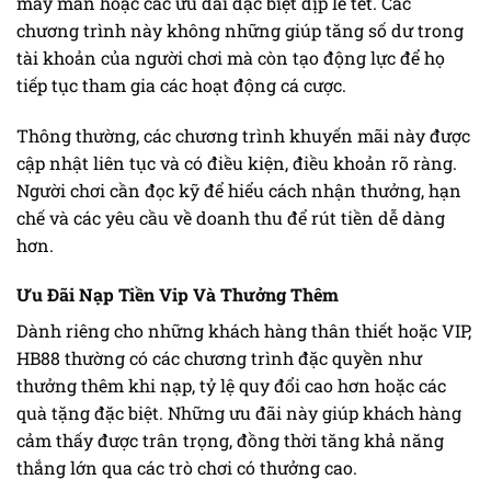
may mắn hoặc các ưu đãi đặc biệt dịp lễ tết. Các
chương trình này không những giúp tăng số dư trong
tài khoản của người chơi mà còn tạo động lực để họ
tiếp tục tham gia các hoạt động cá cược.
Thông thường, các chương trình khuyến mãi này được
cập nhật liên tục và có điều kiện, điều khoản rõ ràng.
Người chơi cần đọc kỹ để hiểu cách nhận thưởng, hạn
chế và các yêu cầu về doanh thu để rút tiền dễ dàng
hơn.
Ưu Đãi Nạp Tiền Vip Và Thưởng Thêm
Dành riêng cho những khách hàng thân thiết hoặc VIP,
HB88 thường có các chương trình đặc quyền như
thưởng thêm khi nạp, tỷ lệ quy đổi cao hơn hoặc các
quà tặng đặc biệt. Những ưu đãi này giúp khách hàng
cảm thấy được trân trọng, đồng thời tăng khả năng
thắng lớn qua các trò chơi có thưởng cao.