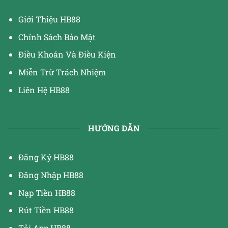
Giới Thiệu HB88
Chính Sách Bảo Mật
Điều Khoản Và Điều Kiện
Miễn Trừ Trách Nhiệm
Liên Hệ HB88
HƯỚNG DẪN
Đăng Ký HB88
Đăng Nhập HB88
Nạp Tiền HB88
Rút Tiền HB88
Tải App HB88