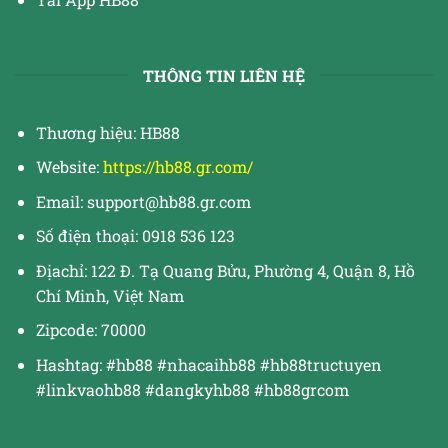
THÔNG TIN LIÊN HỆ
Thương hiệu: HB88
Website:
https://hb88.gr.com/
Email:
support@hb88.gr.com
Số điện thoại: 0918 536 123
Địachỉ: 122 Đ. Tạ Quang Bửu, Phường 4, Quận 8, Hồ
Chí Minh, Việt Nam
Zipcode: 70000
Hashtag: #hb88 #nhacaihb88 #hb88tructuyen
#linkvaohb88 #dangkyhb88 #hb88grcom